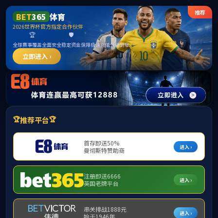
英国上市公司官网365(认证平台)Platinum
hitee2018@hit.edu.cn
English
China
学院概况
学院简介
历史沿革
现任领导
委员会
组织机构
管理与服务