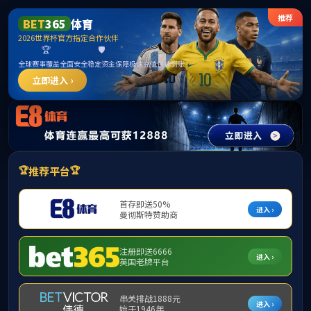
英国上市公司官网365(认证平台)Platinum
hitee2018@hit.edu.cn
English
China
科学研究
科研概况
科研动态
科研公告
研究机构
二级学科
研究方向