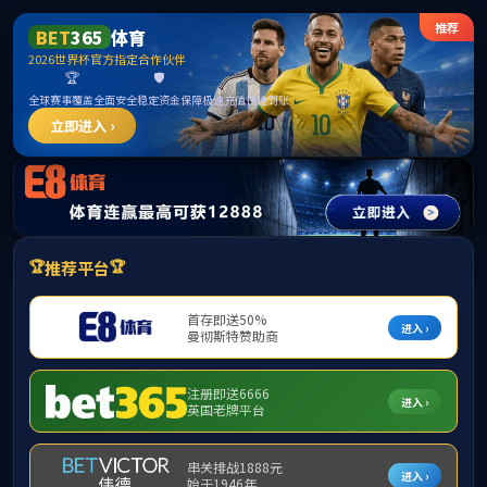
英国上市公司官网365(认证平台)Platinum
hitee2018@hit.edu.cn
English
China
新闻动态
学院新闻
通知公告
学院新闻
英国上市公司官网365开展“五一”劳动节假期前实
验室安全检查工作