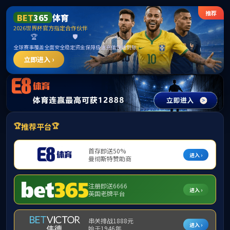
英国上市公司官网365(认证平台)Platinum
hitee2018@hit.edu.cn
English
China
学院新闻
学院新闻
通知公告
科研
教学
党群
行政
学术
人事