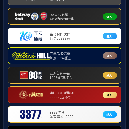
电气学院2015届毕业生合影
电气学院2014届毕业生合影
电气学院2013届毕业生合影
电气学院2012届毕业生合影
电气学院2011届毕业生合影
电气学院2010届毕业生合影
电气学院2009届毕业生合影
电气学院2002届毕业生合影
电气学院2001届毕业生合影
电气学院1997届毕业生合影