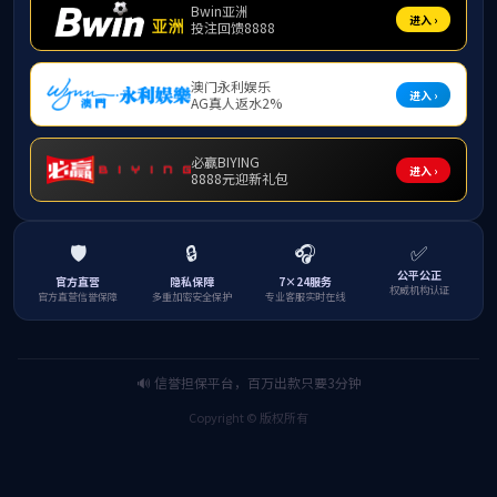
电气学院1993届毕业生合影
电气学院1992届毕业生合影
电气学院1991届毕业生合影
电气学院1990届毕业生合影
电气学院1989届毕业生合影
电气学院1988届毕业生合影
电气学院1986届毕业生合影
电气学院1982届毕业生合影
电气学院1981届毕业生合影
电气学院1980届毕业生合影