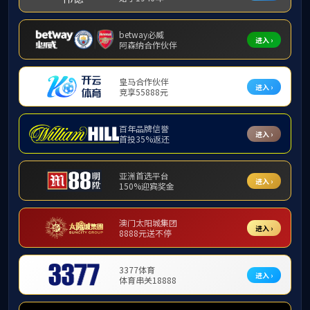
电气学院2015届毕业生合影
电气学院2014届毕业生合影
电气学院2013届毕业生合影
电气学院2012届毕业生合影
电气学院2011届毕业生合影
电气学院2010届毕业生合影
电气学院2009届毕业生合影
电气学院2002届毕业生合影
电气学院2001届毕业生合影
电气学院1997届毕业生合影