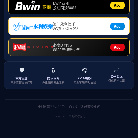
电气学院1993届毕业生合影
电气学院1992届毕业生合影
电气学院1991届毕业生合影
电气学院1990届毕业生合影
电气学院1989届毕业生合影
电气学院1988届毕业生合影
电气学院1986届毕业生合影
电气学院1982届毕业生合影
电气学院1981届毕业生合影
电气学院1980届毕业生合影