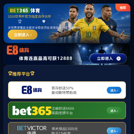
英国上市公司官网365(认证平台)Platinum
hitee2018@hit.edu.cn
English
China
毕业影像
电气学院2004届毕业生合影
电气学院2021届毕业生合影
电气学院2020届毕业生合影
电气学院2019届毕业生合影
电气学院2018届毕业生合影
电气学院2017届毕业生合影
电气学院2016届毕业生合影