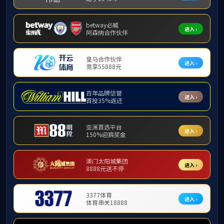
电气学院2015届毕业生合影
电气学院2014届毕业生合影
电气学院2013届毕业生合影
电气学院2012届毕业生合影
电气学院2011届毕业生合影
电气学院2010届毕业生合影
电气学院2009届毕业生合影
电气学院2002届毕业生合影
电气学院2001届毕业生合影
电气学院1997届毕业生合影