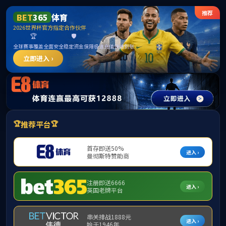
英国上市公司官网365(认证平台)Platinum
hitee2018@hit.edu.cn
English
China
毕业影像
电气学院2004届毕业生合影
电气学院2021届毕业生合影
电气学院2020届毕业生合影
电气学院2019届毕业生合影
电气学院2018届毕业生合影
电气学院2017届毕业生合影
电气学院2016届毕业生合影