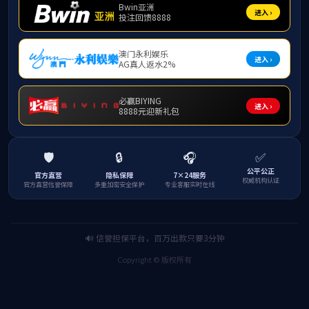
电气学院1993届毕业生合影
电气学院1992届毕业生合影
电气学院1991届毕业生合影
电气学院1990届毕业生合影
电气学院1989届毕业生合影
电气学院1988届毕业生合影
电气学院1986届毕业生合影
电气学院1982届毕业生合影
电气学院1981届毕业生合影
电气学院1980届毕业生合影