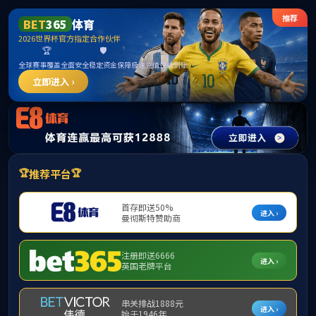
英国上市公司官网365(认证平台)Platinum
hitee2018@hit.edu.cn
English
China
毕业影像
电气学院2004届毕业生合影
电气学院2021届毕业生合影
电气学院2020届毕业生合影
电气学院2019届毕业生合影
电气学院2018届毕业生合影
电气学院2017届毕业生合影
电气学院2016届毕业生合影