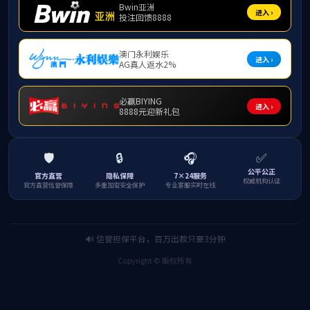
电气学院1993届毕业生合影
电气学院1992届毕业生合影
电气学院1991届毕业生合影
电气学院1990届毕业生合影
电气学院1989届毕业生合影
电气学院1988届毕业生合影
电气学院1986届毕业生合影
电气学院1982届毕业生合影
电气学院1981届毕业生合影
电气学院1980届毕业生合影