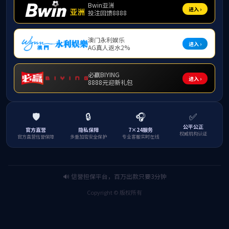
电气学院1993届毕业生合影
电气学院1992届毕业生合影
电气学院1991届毕业生合影
电气学院1990届毕业生合影
电气学院1989届毕业生合影
电气学院1988届毕业生合影
电气学院1986届毕业生合影
电气学院1982届毕业生合影
电气学院1981届毕业生合影
电气学院1980届毕业生合影