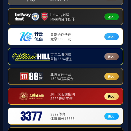
电气学院2015届毕业生合影
电气学院2014届毕业生合影
电气学院2013届毕业生合影
电气学院2012届毕业生合影
电气学院2011届毕业生合影
电气学院2010届毕业生合影
电气学院2009届毕业生合影
电气学院2002届毕业生合影
电气学院2001届毕业生合影
电气学院1997届毕业生合影