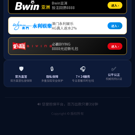
电气学院1993届毕业生合影
电气学院1992届毕业生合影
电气学院1991届毕业生合影
电气学院1990届毕业生合影
电气学院1989届毕业生合影
电气学院1988届毕业生合影
电气学院1986届毕业生合影
电气学院1982届毕业生合影
电气学院1981届毕业生合影
电气学院1980届毕业生合影