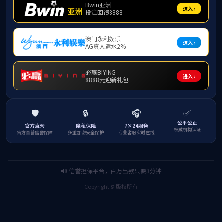
电气学院1993届毕业生合影
电气学院1992届毕业生合影
电气学院1991届毕业生合影
电气学院1990届毕业生合影
电气学院1989届毕业生合影
电气学院1988届毕业生合影
电气学院1986届毕业生合影
电气学院1982届毕业生合影
电气学院1981届毕业生合影
电气学院1980届毕业生合影