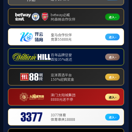
电气学院2015届毕业生合影
电气学院2014届毕业生合影
电气学院2013届毕业生合影
电气学院2012届毕业生合影
电气学院2011届毕业生合影
电气学院2010届毕业生合影
电气学院2009届毕业生合影
电气学院2002届毕业生合影
电气学院2001届毕业生合影
电气学院1997届毕业生合影