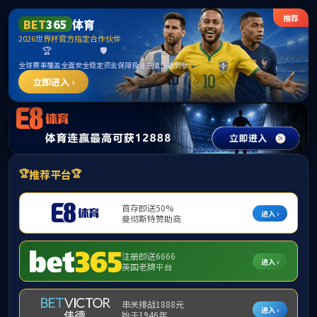
英国上市公司官网365(认证平台)Platinum
hitee2018@hit.edu.cn
English
China
毕业影像
电气学院2004届毕业生合影
电气学院2021届毕业生合影
电气学院2020届毕业生合影
电气学院2019届毕业生合影
电气学院2018届毕业生合影
电气学院2017届毕业生合影
电气学院2016届毕业生合影