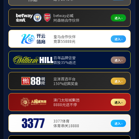
电气学院2015届毕业生合影
电气学院2014届毕业生合影
电气学院2013届毕业生合影
电气学院2012届毕业生合影
电气学院2011届毕业生合影
电气学院2010届毕业生合影
电气学院2009届毕业生合影
电气学院2002届毕业生合影
电气学院2001届毕业生合影
电气学院1997届毕业生合影