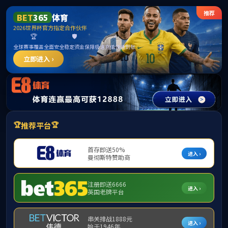
英国上市公司官网365(认证平台)Platinum
hitee2018@hit.edu.cn
English
China
毕业影像
电气学院2004届毕业生合影
电气学院2021届毕业生合影
电气学院2020届毕业生合影
电气学院2019届毕业生合影
电气学院2018届毕业生合影
电气学院2017届毕业生合影
电气学院2016届毕业生合影