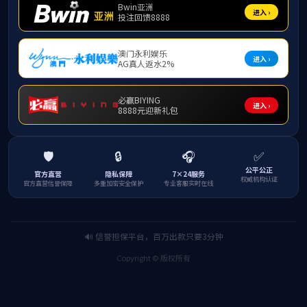
电气学院1993届毕业生合影
电气学院1992届毕业生合影
电气学院1991届毕业生合影
电气学院1990届毕业生合影
电气学院1989届毕业生合影
电气学院1988届毕业生合影
电气学院1986届毕业生合影
电气学院1982届毕业生合影
电气学院1981届毕业生合影
电气学院1980届毕业生合影