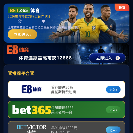
英国上市公司官网365(认证平台)Platinum
hitee2018@hit.edu.cn
English
China
毕业影像
电气学院2004届毕业生合影
电气学院2021届毕业生合影
电气学院2020届毕业生合影
电气学院2019届毕业生合影
电气学院2018届毕业生合影
电气学院2017届毕业生合影
电气学院2016届毕业生合影