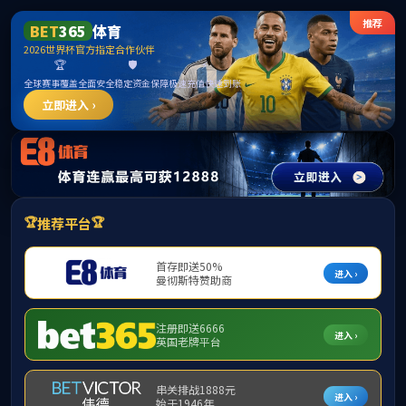
英国上市公司官网365(认证平台)Platinum
hitee2018@hit.edu.cn
English
China
毕业影像
电气学院2004届毕业生合影
电气学院2021届毕业生合影
电气学院2020届毕业生合影
电气学院2019届毕业生合影
电气学院2018届毕业生合影
电气学院2017届毕业生合影
电气学院2016届毕业生合影