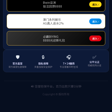
电气学院2001届毕业生合影
电气学院1997届毕业生合影
电气学院1993届毕业生合影
电气学院1992届毕业生合影
电气学院1991届毕业生合影
电气学院1990届毕业生合影
电气学院1989届毕业生合影
电气学院1988届毕业生合影
电气学院1986届毕业生合影
电气学院1982届毕业生合影