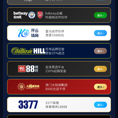
电气学院2004届毕业生合影
电气学院2021届毕业生合影
电气学院2020届毕业生合影
电气学院2019届毕业生合影
电气学院2018届毕业生合影
电气学院2017届毕业生合影
电气学院2016届毕业生合影
电气学院2015届毕业生合影
电气学院2014届毕业生合影
电气学院2013届毕业生合影
电气学院2012届毕业生合影
电气学院2011届毕业生合影
电气学院2010届毕业生合影
电气学院2009届毕业生合影