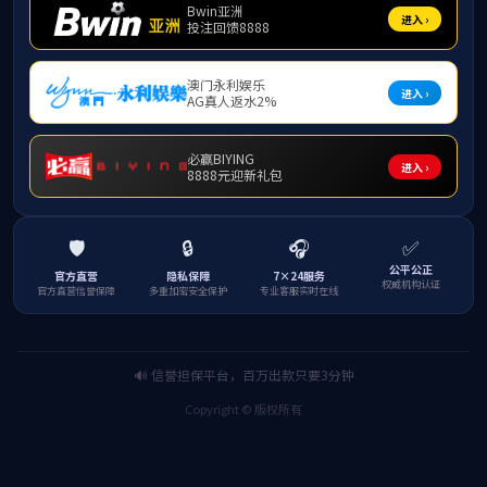
电气学院2002届毕业生合影
电气学院2001届毕业生合影
电气学院1997届毕业生合影
电气学院1993届毕业生合影
电气学院1992届毕业生合影
电气学院1991届毕业生合影
电气学院1990届毕业生合影
电气学院1989届毕业生合影
电气学院1988届毕业生合影
电气学院1986届毕业生合影
电气学院1982届毕业生合影
电气学院1981届毕业生合影
电气学院1980届毕业生合影
电气学院1979届毕业生合影
电气学院1976届毕业生合影