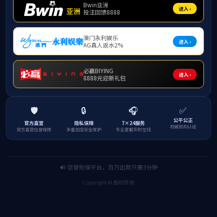
电气学院1993届毕业生合影
电气学院1992届毕业生合影
电气学院1991届毕业生合影
电气学院1990届毕业生合影
电气学院1989届毕业生合影
电气学院1988届毕业生合影
电气学院1986届毕业生合影
电气学院1982届毕业生合影
电气学院1981届毕业生合影
电气学院1980届毕业生合影