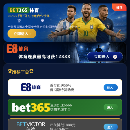
英国上市公司官网365(认证平台)Platinum
hitee2018@hit.edu.cn
English
China
毕业影像
电气学院2004届毕业生合影
电气学院2021届毕业生合影
电气学院2020届毕业生合影
电气学院2019届毕业生合影
电气学院2018届毕业生合影
电气学院2017届毕业生合影
电气学院2016届毕业生合影