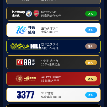
电气学院2015届毕业生合影
电气学院2014届毕业生合影
电气学院2013届毕业生合影
电气学院2012届毕业生合影
电气学院2011届毕业生合影
电气学院2010届毕业生合影
电气学院2009届毕业生合影
电气学院2002届毕业生合影
电气学院2001届毕业生合影
电气学院1997届毕业生合影